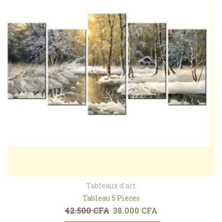
Tableaux d'art
Tableau 5 Pièces
42.500
CFA
38.000
CFA
Le prix initial était : 42.500 CFA.
Le prix actuel est : 3