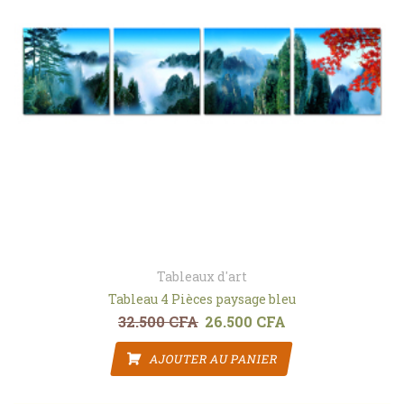
Tableaux d'art
Tableau 4 Pièces paysage bleu
32.500
CFA
26.500
CFA
Le prix initial était : 32.500 CFA.
Le prix actuel est : 2
AJOUTER AU PANIER