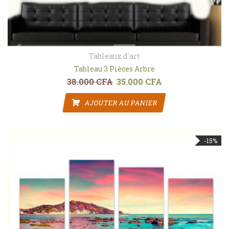
Tableaux d'art
Tableau 3 Pièces Arbre
38.000
CFA
35.000
CFA
Le prix initial était : 38.000 CFA.
Le prix actuel est : 3
AJOUTER AU PANIER
-15%