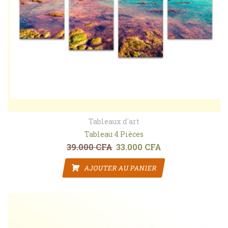
Tableaux d'art
Tableau 4 Pièces
39.000
CFA
33.000
CFA
Le prix initial était : 39.000 CFA.
Le prix actuel est : 3
AJOUTER AU PANIER