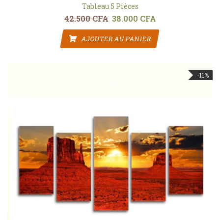
Tableau 5 Pièces
42.500
CFA
38.000
CFA
Le prix initial était : 42.500 CFA.
Le prix actuel est : 3
AJOUTER AU PANIER
-11%