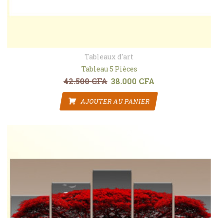
Tableaux d'art
Tableau 5 Pièces
42.500
CFA
38.000
CFA
Le prix initial était : 42.500 CFA.
Le prix actuel est : 3
AJOUTER AU PANIER