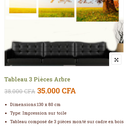
Tableau 3 Pièces Arbre
Le prix initial était : 38.0
Le prix actuel 
35.000
CFA
38.000
CFA
Dimensions:130 x 80 cm
Type: Impression sur toile
Tableau composé de 3 pièces monté sur cadre en bois