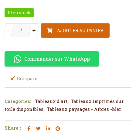
10 en stock
quantité de Tableau 3 Pièces Arbre
-
-
+
+
AJOUTER AU PANIER
Commander sur WhatsApp
Compare
Categories:
Tableaux d'art
,
Tableaux imprimés sur
toile disponibles
,
Tableaux paysages - Arbres -Mer
Share :