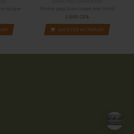
eurs
Décos Papillons & fleurs
eur unique
Sticker papillons rouges avec motif
1.000
CFA
IER
AJOUTER AU PANIER