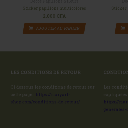
Décos Papillons & fleurs
Dé
Sticker papillons multicolores
Sticker 
2.000
CFA
AJOUTER AU PANIER
LES CONDITIONS DE RETOUR
CONDTION
Ci dessous les conditions de retour sur
Les conditi
cette page:
https://maryart-
expliquées
shop.com/conditions-de-retour/
https://ma
generales-