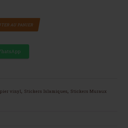
ique Mohamed
TER AU PANIER
WhatsApp
pier vinyl
,
Stickers Islamiques
,
Stickers Muraux