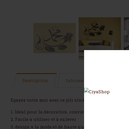
Description
Informations complémentai
Egayez votre mur avec ce joli sticker en papier vinyl p
1. Ideal pour la décoration. convient à tous les murs li
2. Facile à utiliser et à enlever
3. design à la mode et de haute qualité