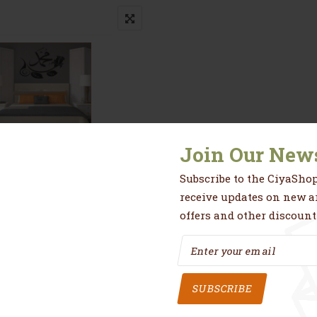
Join Our News
Subscribe to the CiyaShop
receive updates on new ar
res
Avis (0)
offers and other discount
our une déco originale et chic de votre intérieur!
sses, carrelages, fenêtres, métal, placard, plastique
SUBSCRIBE