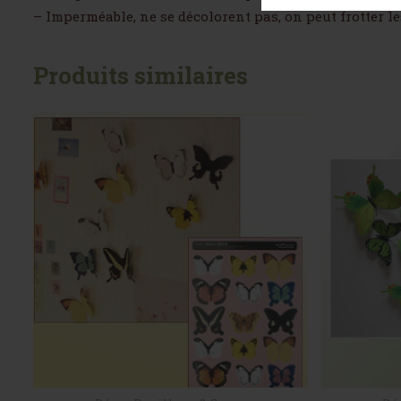
– Imperméable, ne se décolorent pas, on peut frotter le
Produits similaires