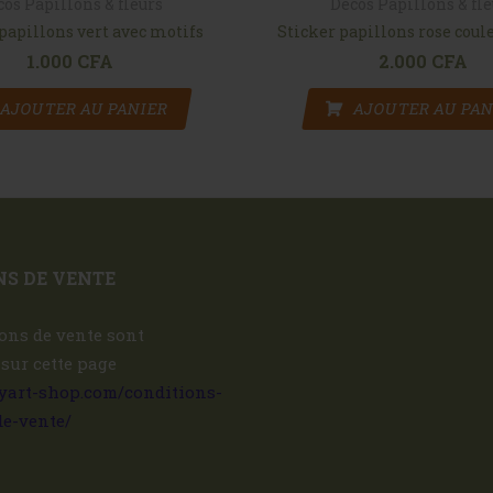
cos Papillons & fleurs
Décos Papillons & fl
papillons vert avec motifs
Sticker papillons rose coul
1.000
CFA
2.000
CFA
AJOUTER AU PANIER
AJOUTER AU PAN
S DE VENTE
ons de vente sont
 sur cette page
ryart-shop.com/conditions-
de-vente/