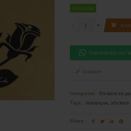
8 en stock
quantité de Sticker islam
-
-
+
+
AJOU
Commander sur 
Compare
Categories:
Stickers en pa
Tags:
islamique
,
stickers
Share :