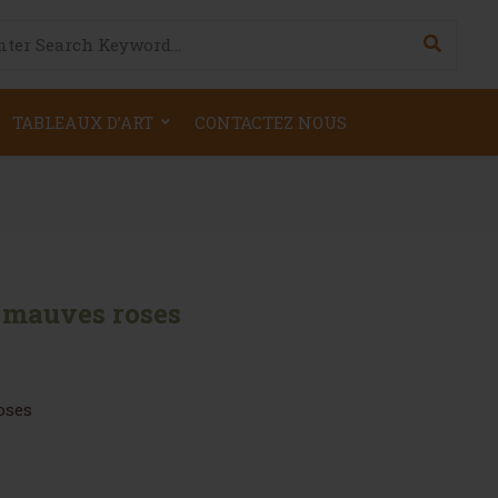
h for:
TABLEAUX D’ART
CONTACTEZ NOUS
s mauves roses
oses