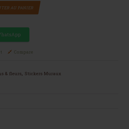
ons mauves roses
TER AU PANIER
WhatsApp
t
Compare
s & fleurs
,
Stickers Muraux