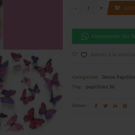
quantité de Sticker papill
-
+
AJOU
Commander sur 
Ajouter à la wishlis
Categories:
Décos Papillon
Tag:
papillons 3d
Share :