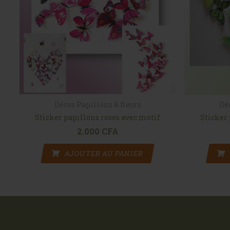
Décos Papillons & fleurs
Dé
tos
Sticker papillons roses avec motif
Sticker 
2.000
CFA
 : 25.000 CFA.
rix actuel est : 21.500 CFA.
AJOUTER AU PANIER