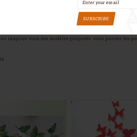
SUBSCRIBE
toyantes qui égayeront à coup sûr votre intérieur; Décorez v
 ou inspirez vous des modéles proposés: vous pouvez les pos
s .