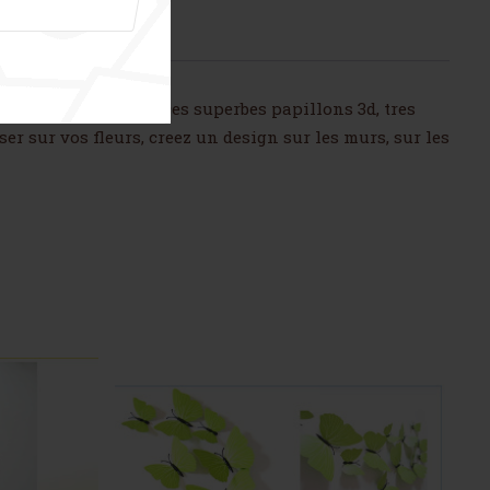
otre intérieur avec ces superbes papillons 3d, tres
er sur vos fleurs, creez un design sur les murs, sur les