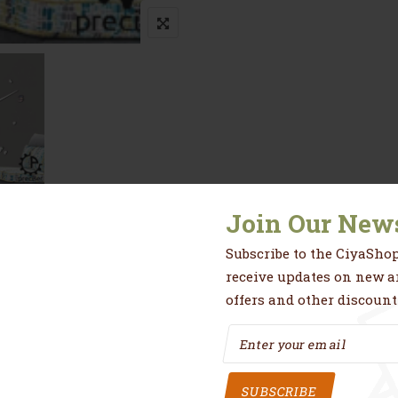
Join Our News
res
Avis (0)
Autres informations
Subscribe to the CiyaShop
receive updates on new ar
offers and other discount
leur argenté tres tendance et belle.
SUBSCRIBE