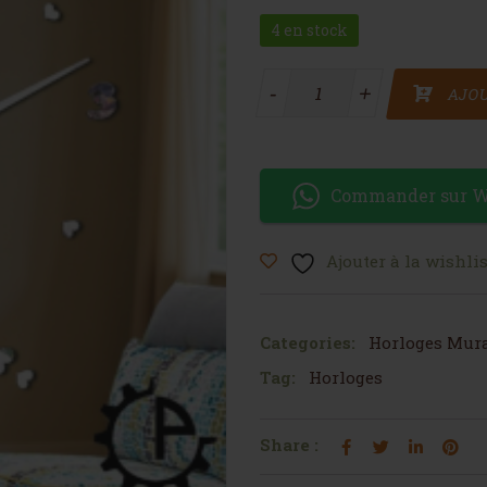
4 en stock
quantité de Horloge miroir
-
-
+
+
AJOU
Commander sur 
Ajouter à la wishlis
Categories:
Horloges Mur
Tag:
Horloges
Share :