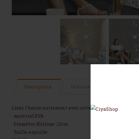
Description
Informations complémentai
Lisez l’heure autrement avec cette superbe horloge cou
· material:EVA
· Diamétre Horloge :12cm
· Taille aiguille: