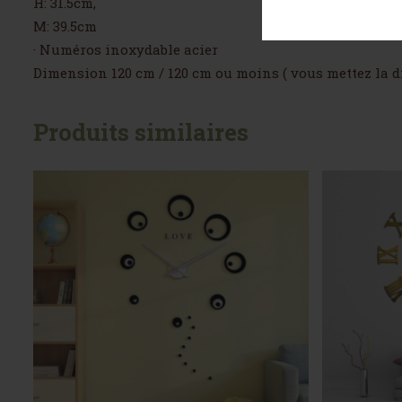
H: 31.5cm,
M: 39.5cm
· Numéros inoxydable acier
Dimension 120 cm / 120 cm ou moins ( vous mettez la 
Produits similaires