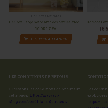
Horloges Murales
Horloge Fleur avec papillons noire 80 x 53cm
Horloge Large noire avec des cercles avec le texte Love
16.
10.000
CFA
AJOUTER AU PANIER
LES CONDITIONS DE RETOUR
CONDTION
Ci dessous les conditions de retour sur
Les conditi
cette page:
https://maryart-
expliquées
shop.com/conditions-de-retour/
https://ma
generales-