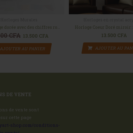
Horloges Murales
Horloges en crystal acr
Horloge Large dorée avec des chiffres romains
Horloge Coeur Doré miroir 
500
CFA
13.500
CFA
Le prix initial était : 16.500 CFA.
13.500
CFA
Le prix actuel est : 13.500 CFA.
AJOUTER AU PAN
AJOUTER AU PANIER
S DE VENTE
ons de vente sont
 sur cette page
ryart-shop.com/conditions-
de-vente/