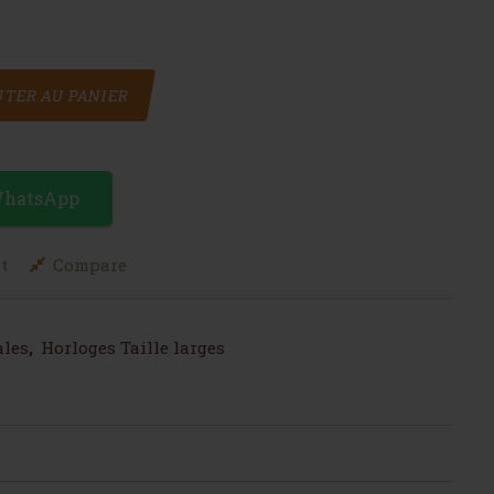
 avec des cœurs Large
TER AU PANIER
WhatsApp
t
Compare
ales
,
Horloges Taille larges