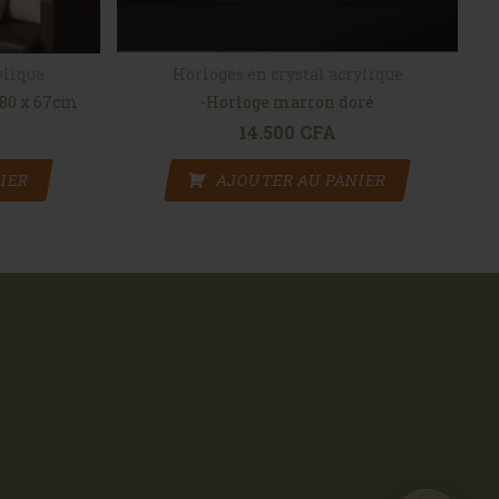
ylique
Horloges en crystal acrylique
:80 x 67cm
-Horloge marron doré
14.500
CFA
IER
AJOUTER AU PANIER