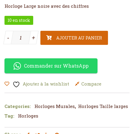
Horloge Large noire avec des chiffres
10 en stock
quantité de Horloge Large noire avec des chiffres
-
-
+
+
AJOUTER AU PANIER
Commander sur WhatsApp
Ajouter à la wishlist
Compare
Categories:
Horloges Murales
,
Horloges Taille larges
Tag:
Horloges