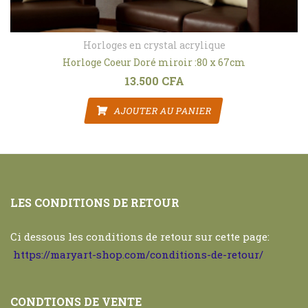
Horloges en crystal acrylique
Horloge Coeur Doré miroir :80 x 67cm
13.500
CFA
 : 14.500 CFA.
AJOUTER AU PANIER
LES CONDITIONS DE RETOUR
Ci dessous les conditions de retour sur cette page:
https://maryart-shop.com/conditions-de-retour/
CONDTIONS DE VENTE