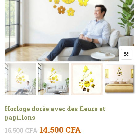
Horloge dorée avec des fleurs et
papillons
Le prix initial était : 16.5
Le prix actuel e
14.500
CFA
16.500
CFA