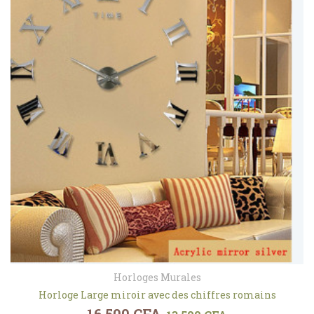
Horloges Murales
Horloge Large miroir avec des chiffres romains
Le prix initial était : 16.500 CFA.
Le prix actuel est : 