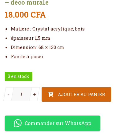
– déco murale
18.000
CFA
Matiere : Crystal acrylique, bois
épaisseur 1,5 mm
Dimension: 68 x 130 cm
Facile à poser
3 en stock
quantité de - déco murale
-
-
+
+
AJOUTER AU PANIER
Commander sur WhatsApp