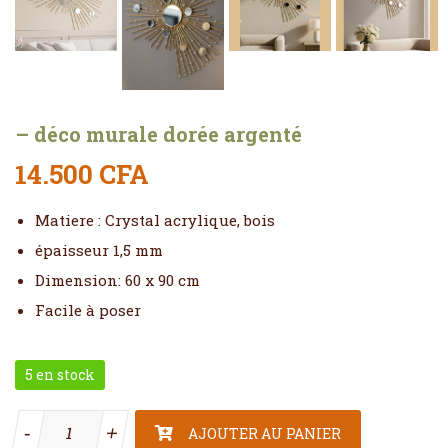
– déco murale dorée argenté
14.500
CFA
Matiere : Crystal acrylique, bois
épaisseur 1,5 mm
Dimension: 60 x 90 cm
Facile à poser
5 en stock
quantité de - déco murale dorée argenté
-
-
+
+
AJOUTER AU PANIER