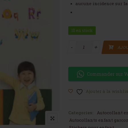
aucune incidence sur la
10 en stock
quantité de Autocollant Let
-
+
AJOU
Commander sur 
Ajouter à la wishlis
Categories:
Autocollant en
Autocollants enfant garco
Stickers pour enfant