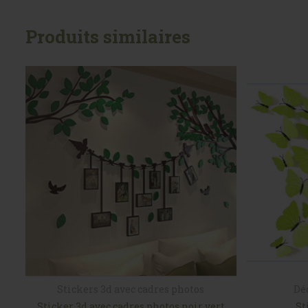
Produits similaires
Stickers 3d avec cadres photos
Dé
Sticker 3d avec cadres photos noir vert
St