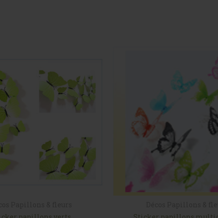
cos Papillons & fleurs
Décos Papillons & fl
icker papillons verts
Sticker papillons multi