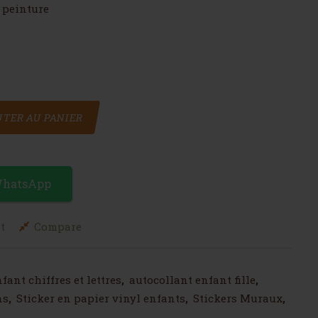
 peinture
tres enfant
TER AU PANIER
WhatsApp
t
Compare
fant chiffres et lettres
,
autocollant enfant fille
,
ns
,
Sticker en papier vinyl enfants
,
Stickers Muraux
,