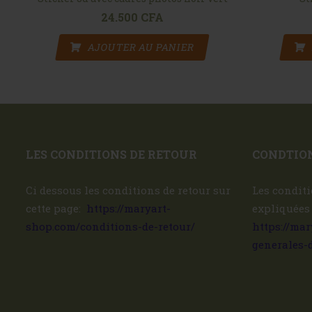
24.500
CFA
AJOUTER AU PANIER
LES CONDITIONS DE RETOUR
CONDTION
Ci dessous les conditions de retour sur
Les conditi
cette page:
https://maryart-
expliquées
shop.com/conditions-de-retour/
https://ma
generales-