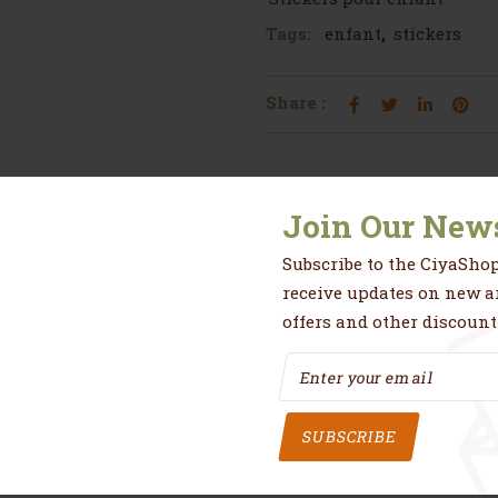
Tags:
enfant
,
stickers
Share :
Join Our News
res
Avis (0)
Subscribe to the CiyaShop
receive updates on new ar
offers and other discount
joli sticker en papier vinyl .
sses, carrelages, fenêtres, métal, placard, plastique
SUBSCRIBE
s salissures
ment coller