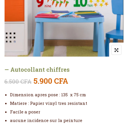
— Autocollant chiffres
Le prix initial était : 6.500
Le prix actuel est
5.900
CFA
6.500
CFA
Dimension apres pose : 135 x 75 cm
Matiere : Papier vinyl tres resistant
Facile a poser
aucune incidence sur la peinture