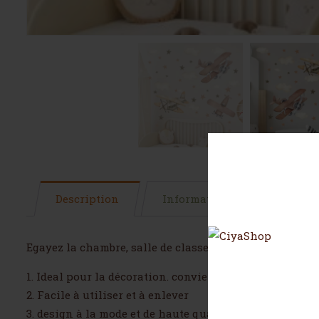
Description
Informations complémentai
Egayez la chambre, salle de classe, des enfants avec ce 
1. Ideal pour la décoration. convient à tous les murs li
2. Facile à utiliser et à enlever
3. design à la mode et de haute qualité