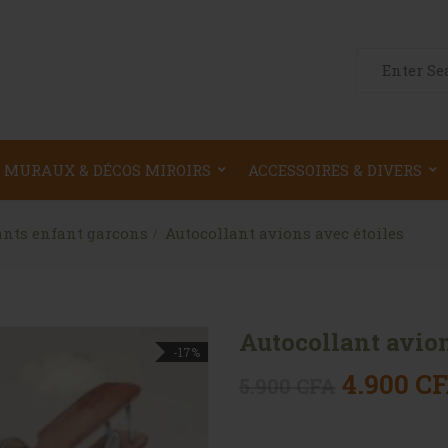
Search for:
 MURAUX & DÉCOS MIROIRS
ACCESSOIRES & DIVERS
ants enfant garcons
Autocollant avions avec étoiles
Autocollant avion
-17%
Le prix i
4.900
C
5.900
CFA