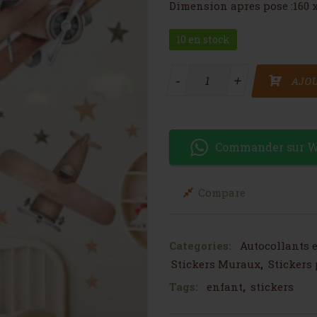
Dimension apres pose :160 
10 en stock
quantité de Autocollant avi
-
-
+
+
AJOU
Commander sur 
Compare
Categories:
Autocollants 
Stickers Muraux
,
Stickers
Tags:
enfant
,
stickers