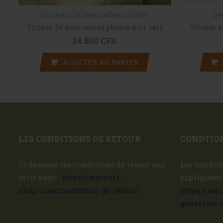
Stickers 3d avec cadres photos
Dé
Sticker 3d avec cadres photos noir vert
Sticker p
24.500
CFA
AJOUTER AU PANIER
LES CONDITIONS DE RETOUR
CONDTION
Ci dessous les conditions de retour sur
Les conditi
cette page:
https://maryart-
expliquées
shop.com/conditions-de-retour/
https://ma
generales-