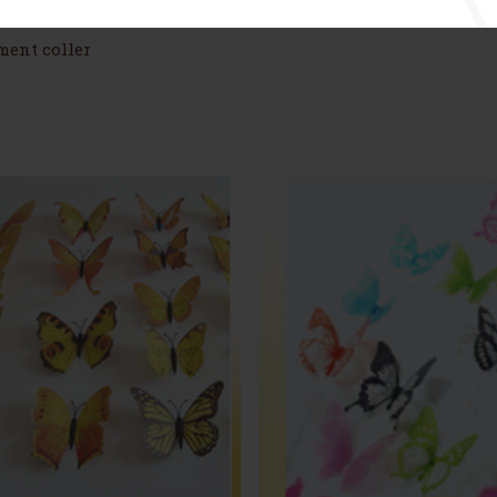
s salissures
ment coller