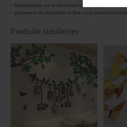
– Imperméable, ne se décolorent pas, on peut frotter le
– pas besoin de transférer le film, vous pouvez directe
Produits similaires