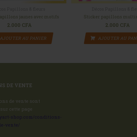
cos Papillons & fleurs
Décos Papillons & fl
apillons jaunes avec motifs
Sticker papillons multi
2.000
CFA
2.000
CFA
AJOUTER AU PANIER
AJOUTER AU PAN
S DE VENTE
ons de vente sont
 sur cette page
ryart-shop.com/conditions-
de-vente/