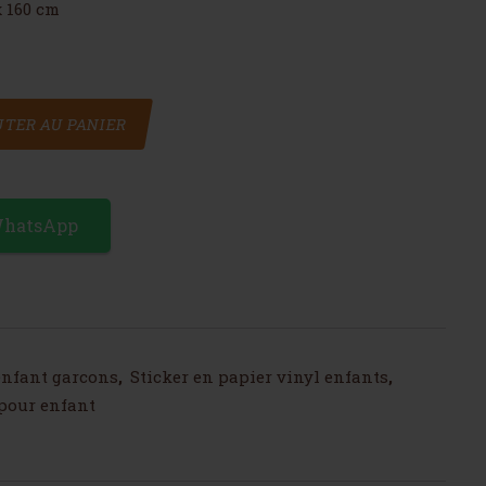
x 160 cm
ons avec étoiles
TER AU PANIER
WhatsApp
enfant garcons
,
Sticker en papier vinyl enfants
,
 pour enfant