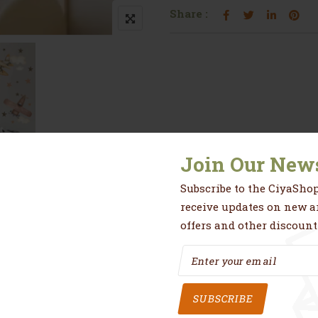
Share :
Join Our News
Subscribe to the CiyaShop
res
Avis (0)
receive updates on new ar
offers and other discount
joli sticker en papier vinyl .
sses, carrelages, fenêtres, métal, placard, plastique
SUBSCRIBE