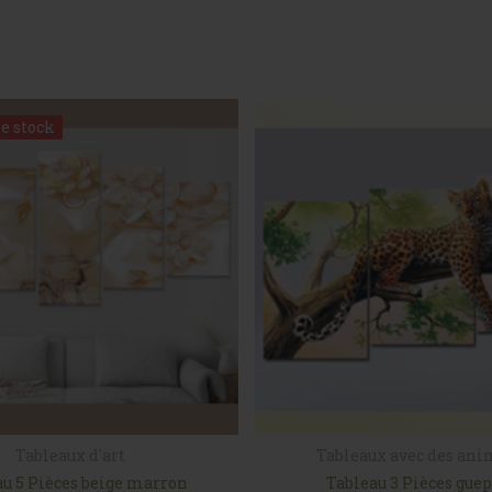
e stock
e stock
Tableaux d'art
Tableaux avec des an
au 5 Pièces beige marron
Tableau 3 Pièces gue