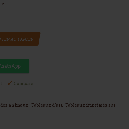
le
 avec des girafes
TER AU PANIER
WhatsApp
t
Compare
 des animaux
,
Tableaux d'art
,
Tableaux imprimés sur