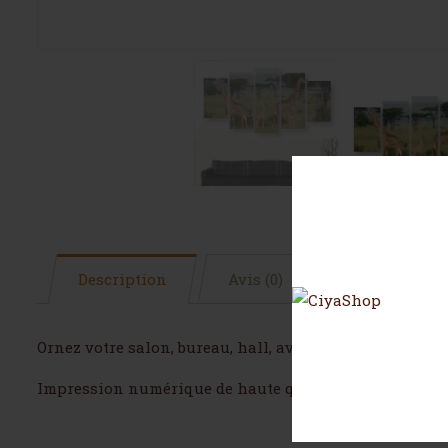
Description
Avis (0)
Ornez votre salon, bureau, hall, avec ce tableau best 
Impression numérique de haute qualité sur toile avec d