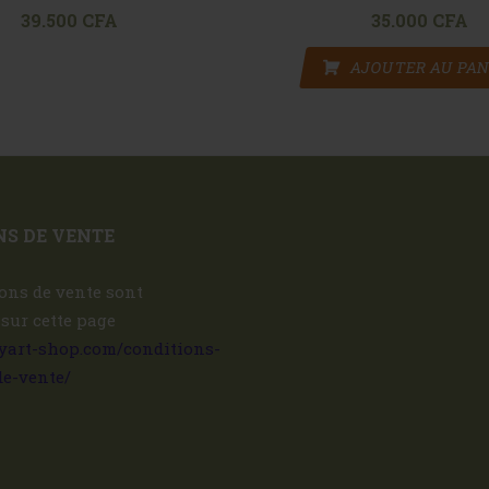
39.500
CFA
35.000
CFA
AJOUTER AU PAN
S DE VENTE
ons de vente sont
 sur cette page
ryart-shop.com/conditions-
de-vente/