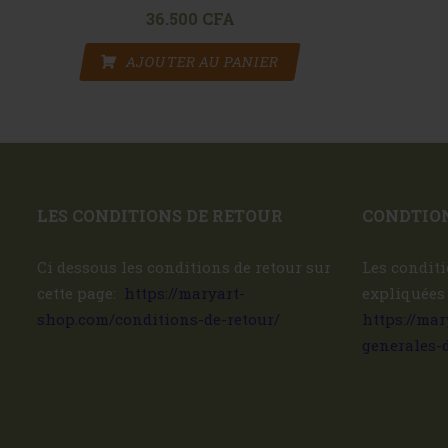
36.500
CFA
AJOUTER AU PANIER
LES CONDITIONS DE RETOUR
CONDTION
Ci dessous les conditions de retour sur
Les conditi
cette page:
https://maryart-
expliquées
shop.com/conditions-de-retour/
https://ma
generales-