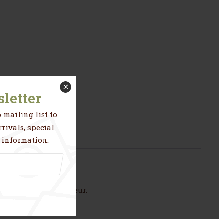
×
letter
 mailing list to
rivals, special
 information.
rieur.
lime de votre intérieur.