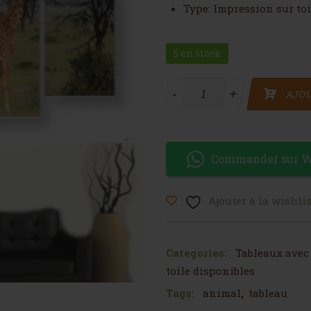
Type: Impression sur toi
5 en stock
quantité de Tableau paysage
-
-
+
+
AJOU
Commander sur 
Ajouter à la wishlis
Categories:
Tableaux avec
toile disponibles
Tags:
animal
,
tableau