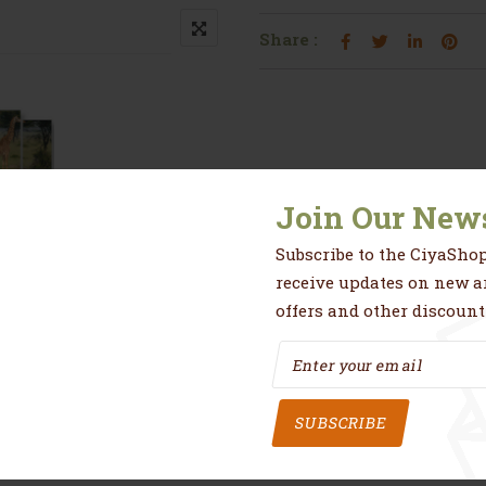
Share :
Join Our News
Subscribe to the CiyaShop
receive updates on new ar
offers and other discount
qualité, moderne qui transformera magnifiquement votre inté
es couleurs très belles, éclatantes pour une décoration sub
SUBSCRIBE