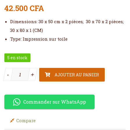
42.500
CFA
Dimensions: 30 x 50 cm x 2 pièces; 30 x 70 x 2 pièces;
30 x 80 x 1 (CM)
Type: Impression sur toile
5 en stock
quantité de Tableau marron avec des figurines
-
-
+
+
AJOUTER AU PANIER
Commander sur WhatsApp
Compare