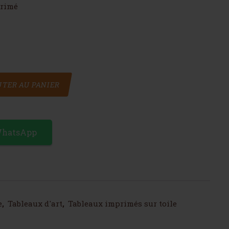
primé
s
TER AU PANIER
WhatsApp
e
,
Tableaux d'art
,
Tableaux imprimés sur toile