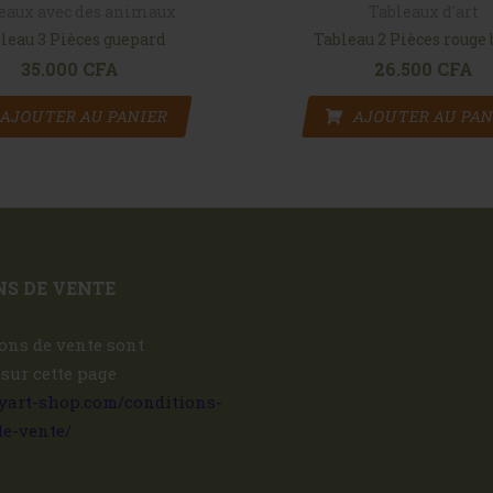
eaux avec des animaux
Tableaux d'art
leau 3 Pièces guepard
Tableau 2 Pièces rouge
35.000
CFA
26.500
CFA
AJOUTER AU PANIER
AJOUTER AU PAN
S DE VENTE
ons de vente sont
 sur cette page
ryart-shop.com/conditions-
de-vente/