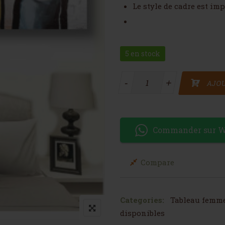
Le style de cadre est im
5 en stock
quantité de Tableau Femme
-
+
AJOU
Commander sur 
Compare
Categories:
Tableau femm
disponibles