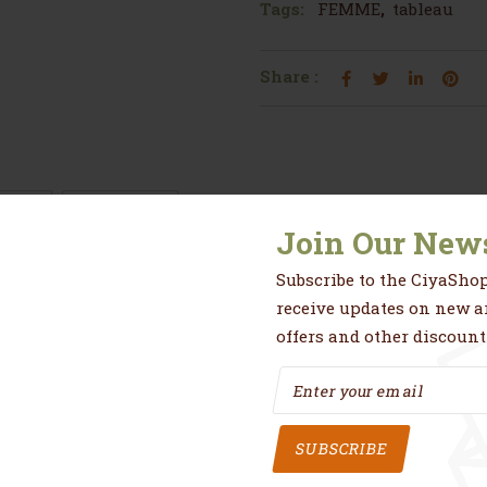
Tags:
FEMME
,
tableau
Share :
res
Avis (0)
Join Our News
Subscribe to the CiyaShop
 avec ce tableau moderne imprimé sur toile.
receive updates on new ar
offers and other discount
su canvas tres resistant.
 châssis en bois d’une épaisseur de 3 cm à 5 cm selon la di
SUBSCRIBE