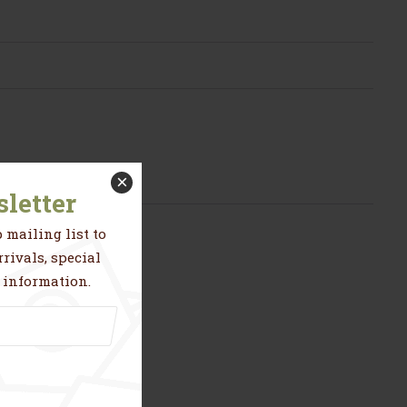
×
letter
 mailing list to
rivals, special
 information.
mension du tableau