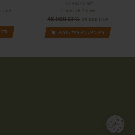
Tableaux d'art
 blanc
Tableau 5 Pièces
45.000
CFA
Le prix initial était : 45.000 C
39.500
CFA
Le prix actuel
IER
AJOUTER AU PANIER