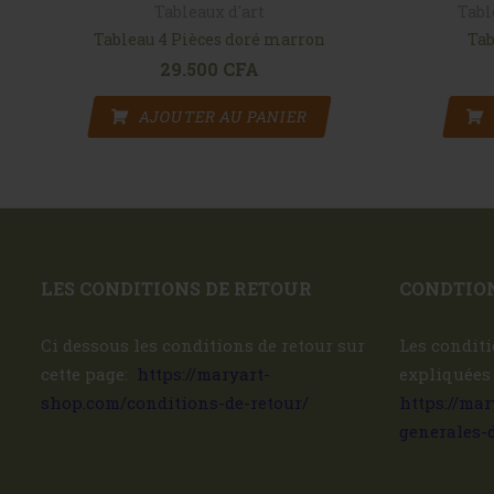
Tableaux d'art
Tabl
Tableau 4 Pièces doré marron
Tab
29.500
CFA
AJOUTER AU PANIER
LES CONDITIONS DE RETOUR
CONDTION
Ci dessous les conditions de retour sur
Les conditi
cette page:
https://maryart-
expliquées
shop.com/conditions-de-retour/
https://ma
generales-