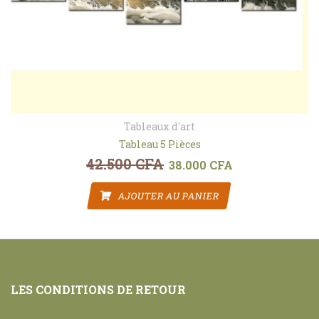
Tableaux d'art
Tableau 5 Pièces
42.500
CFA
t : 38.000 CFA.
Le prix initial était : 42.500 CFA.
38.000
CFA
Le prix actuel est :
AJOUTER AU PANIER
LES CONDITIONS DE RETOUR