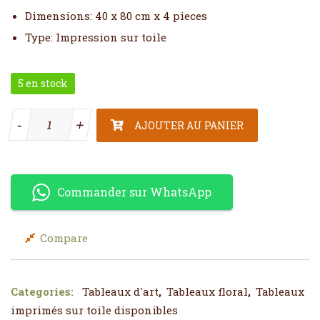
Dimensions: 40 x 80 cm x 4 pieces
Type: Impression sur toile
5 en stock
quantité de Tableau 4 Pièces floral
-
-
+
+
AJOUTER AU PANIER
Commander sur WhatsApp
Compare
Categories:
Tableaux d'art
,
Tableaux floral
,
Tableaux
imprimés sur toile disponibles