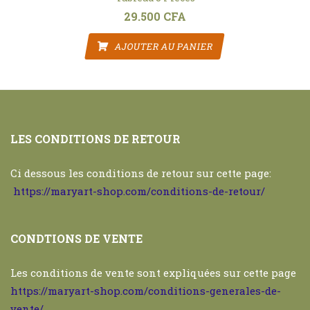
29.500
CFA
t : 38.000 CFA.
AJOUTER AU PANIER
LES CONDITIONS DE RETOUR
Ci dessous les conditions de retour sur cette page:
https://maryart-shop.com/conditions-de-retour/
CONDTIONS DE VENTE
Les conditions de vente sont expliquées sur cette page
https://maryart-shop.com/conditions-generales-de-
vente/