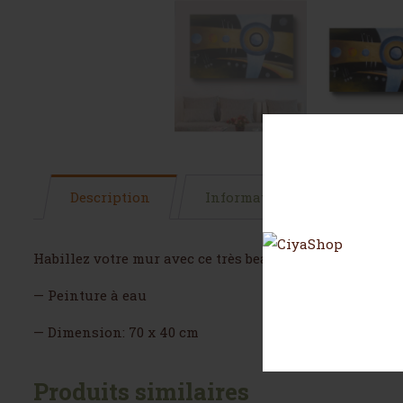
Description
Informations complémentai
Habillez votre mur avec ce très beau tableau d’art peint
— Peinture à eau
— Dimension: 70 x 40 cm
Produits similaires