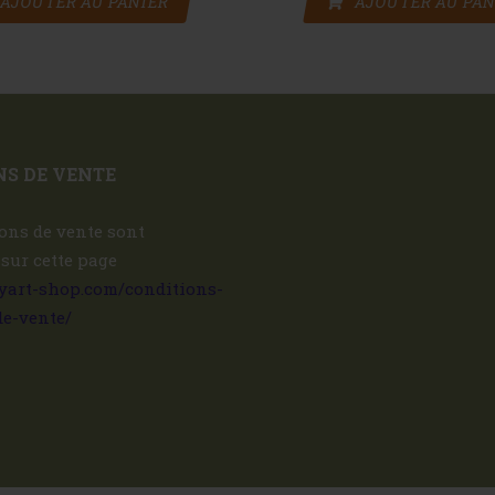
AJOUTER AU PANIER
AJOUTER AU PAN
S DE VENTE
ons de vente sont
 sur cette page
ryart-shop.com/conditions-
de-vente/