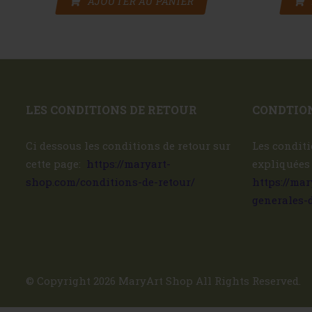
AJOUTER AU PANIER
LES CONDITIONS DE RETOUR
CONDTION
Ci dessous les conditions de retour sur
Les conditi
cette page:
https://maryart-
expliquées
shop.com/conditions-de-retour/
https://ma
generales-
© Copyright 2026
MaryArt Shop
All Rights Reserved.