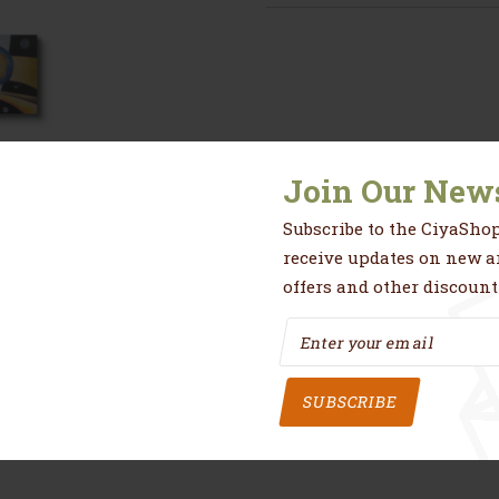
Join Our News
Subscribe to the CiyaShop
res
Avis (0)
receive updates on new ar
offers and other discount
 à la main .
SUBSCRIBE