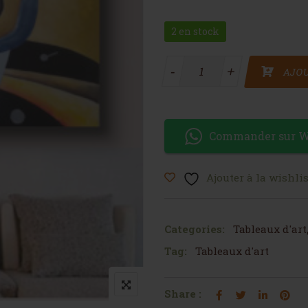
2 en stock
quantité de Tableau 1 piece
-
+
AJOU
Commander sur 
Ajouter à la wishlis
Categories:
Tableaux d'art
Tag:
Tableaux d'art
Share :