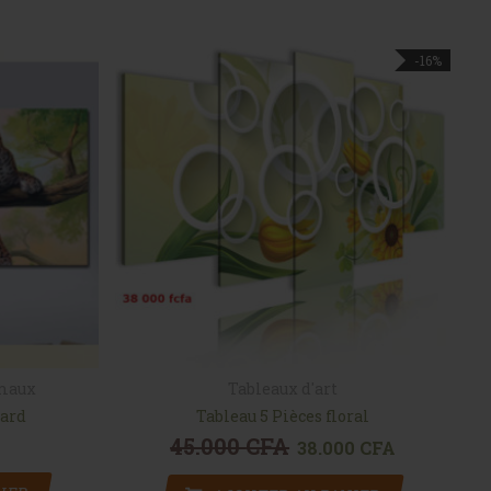
-16%
imaux
Tableaux d'art
pard
Tableau 5 Pièces floral
45.000
CFA
Le prix initial était : 45.000 C
38.000
CFA
Le prix actuel