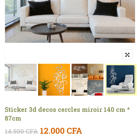
Sticker 3d decos cercles miroir 140 cm *
87cm
Le prix initial était : 14.5
Le prix actuel 
12.000
CFA
14.500
CFA