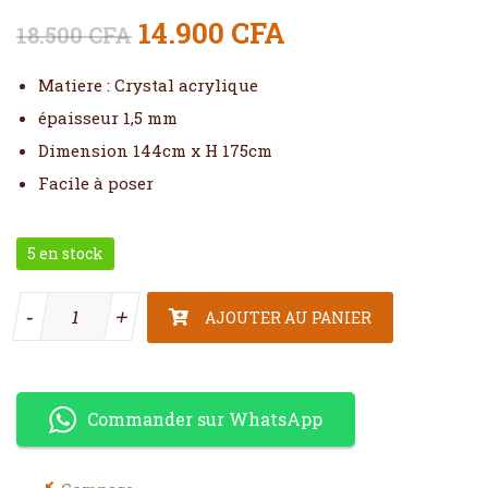
Le prix initial était : 18.5
Le prix actuel e
14.900
CFA
18.500
CFA
Matiere : Crystal acrylique
épaisseur 1,5 mm
Dimension 144cm x H 175cm
Facile à poser
5 en stock
quantité de Sticker 3d Arbre avec cadres photos 144cm x
-
-
+
+
AJOUTER AU PANIER
Commander sur WhatsApp