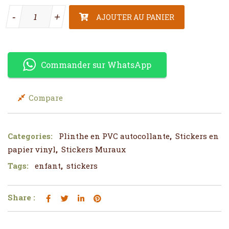
quantité de Plinthe en PVC autocollante
-
-
+
+
AJOUTER AU PANIER
Commander sur WhatsApp
Compare
Categories:
Plinthe en PVC autocollante
,
Stickers en
papier vinyl
,
Stickers Muraux
Tags:
enfant
,
stickers
Share :