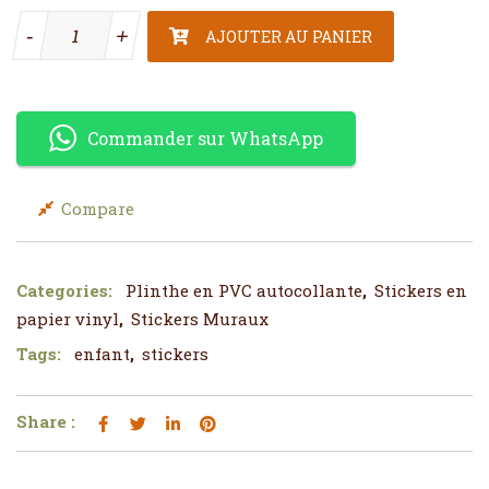
quantité de Plinthe en PVC autocollante
-
-
+
+
AJOUTER AU PANIER
Commander sur WhatsApp
Compare
Categories:
Plinthe en PVC autocollante
,
Stickers en
papier vinyl
,
Stickers Muraux
Tags:
enfant
,
stickers
Share :