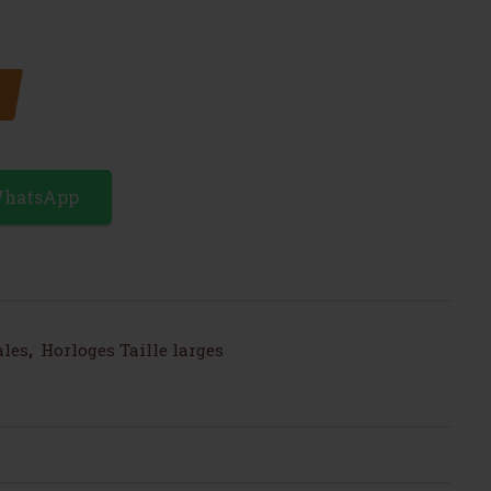
iroir avec des papillons
WhatsApp
ales
,
Horloges Taille larges