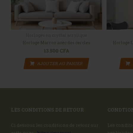
Horloges en crystal acrylique
cm
Horloge Marron avec des cercles
Horloge L
13.500
CFA
AJOUTER AU PANIER
LES CONDITIONS DE RETOUR
CONDTION
Ci dessous les conditions de retour sur
Les conditi
cette page:
https://maryart-
expliquées