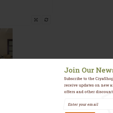
Join Our News
Subscribe to the CiyaShop
res
Avis (0)
receive updates on new ar
offers and other discount
leur argenté tres tendance et belle.