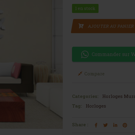
1 en stock
quantité de Horloge Large m
AJOUTER AU PANIER
Commander sur 
Compare
Categories:
Horloges Mur
Tag:
Horloges
Share :