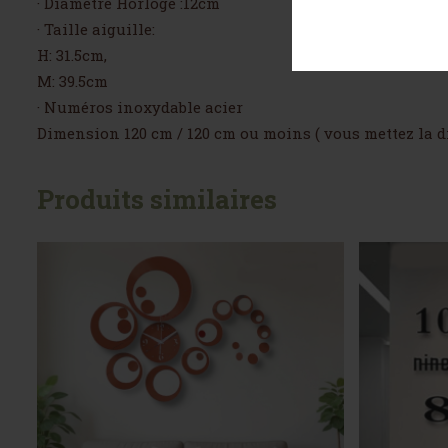
· Diamétre Horloge :12cm
· Taille aiguille:
H: 31.5cm,
M: 39.5cm
· Numéros inoxydable acier
Dimension 120 cm / 120 cm ou moins ( vous mettez la 
Produits similaires