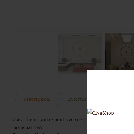
Description
Informations complémentai
Lisez l’heure autrement avec cette superbe horloge cou
· material:EVA