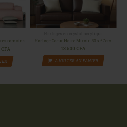
Horloges en crystal acrylique
fres romains
Horloge Coeur Noire Miroir :80 x 67cm
13.500
CFA
nitial était : 16.500 CFA.
0
CFA
Le prix actuel est : 13.500 CFA.
AJOUTER AU PANIER
IER