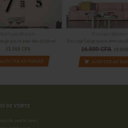
Horloges Murales
Horloges Murales
arge noire avec des chiffres
Horloge Large noire avec chif
16.500
CFA
12.500
CFA
Le prix i
13.50
AJOUTER AU PANIER
AJOUTER AU PAN
S DE VENTE
ons de vente sont
 sur cette page