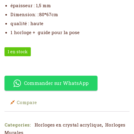
épaisseur : 1,5 mm
Dimension: ::80*67cm
qualité : haute
1 horloge + guide pour la pose
1 en stock
quantité de Horloge Coeur Noire Miroir :80 x 67cm
Commander sur WhatsApp
Compare
Categories:
Horloges en crystal acrylique
,
Horloges
Murales