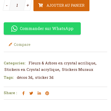
quantité de Décos fleurs noires
-
-
+
+
AJOUTER AU PANIER
Commander sur WhatsApp
Compare
Categories:
Fleurs & Arbres en crystal acrilique
,
Stickers en Crystal acrylique
,
Stickers Muraux
Tags:
décos 3d
,
sticker 3d
Share :