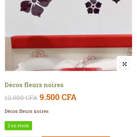
Décos fleurs noires
Le prix initial était : 12.0
Le prix actuel es
9.500
CFA
12.000
CFA
Décos fleurs noires
2 en stock