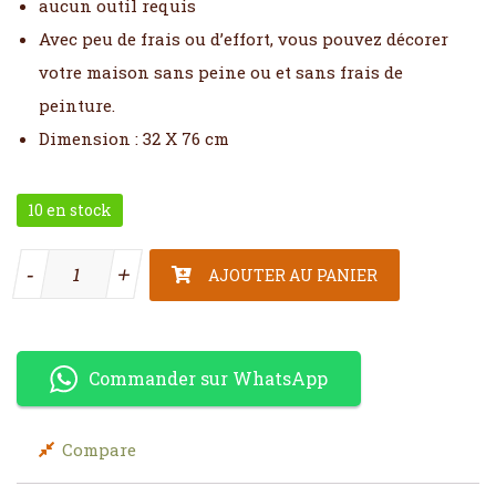
aucun outil requis
Avec peu de frais ou d’effort, vous pouvez décorer
votre maison sans peine ou et sans frais de
peinture.
Dimension : 32 X 76 cm
10 en stock
quantité de Autocollant Tigre gris noir
-
-
+
+
AJOUTER AU PANIER
Commander sur WhatsApp
Compare